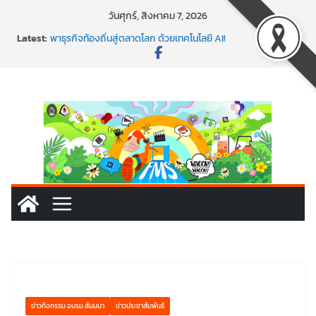
Skip
วันศุกร์, สิงหาคม 7, 2026
to
พร้อมลุยแล้ว! ปักหมุดโรดแมป AI อัปสกิลธุรกิจให้พุ่งทะยาน
Latest:
content
พาธุรกิจท้องถิ่นสู่ตลาดโลก ด้วยเทคโนโลยี AI!
SMEs ยุคนี้ ถ้าไม่ใช้ AI ถือว่าพลาดมาก!
สร้าง VDO ก็ปัง แถมเขียนโค้ดสร้างแอปได้อีก! เรียนกับ
มรภ.เลย ได้สกิลทันสมัยแบบจัดเต็ม
นอกจากเทคโนโลยีจะล้ำ หัวใจคนทำธุรกิจก็ต้องสตรอง!
ข่าวกิจกรรม อบรม สัมมนา
ข่าวประชาสัมพันธ์