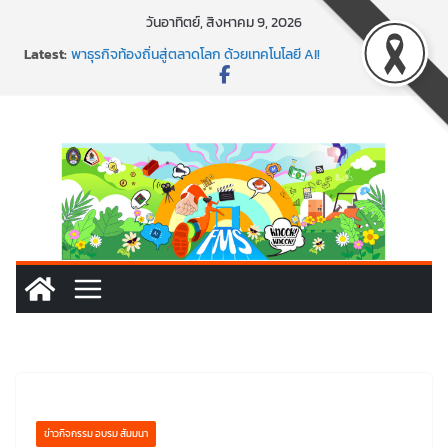
Skip
วันอาทิตย์, สิงหาคม 9, 2026
to
Latest:
พาธุรกิจท้องถิ่นสู่ตลาดโลก ด้วยเทคโนโลยี AI!
content
SMEs ยุคนี้ ถ้าไม่ใช้ AI ถือว่าพลาดมาก!
สร้าง VDO ก็ปัง แถมเขียนโค้ดสร้างแอปได้อีก! เรียนกับ
มรภ.เลย ได้สกิลทันสมัยแบบจัดเต็ม
นอกจากเทคโนโลยีจะล้ำ หัวใจคนทำธุรกิจก็ต้องสตรอง!
พร้อมลุยแล้ว! ปักหมุดโรดแมป AI อัปสกิลธุรกิจให้พุ่งทะยาน
ข่าวกิจกรรม อบรม สัมมนา