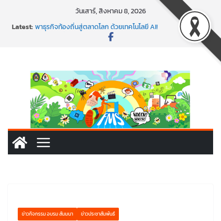
Skip
วันเสาร์, สิงหาคม 8, 2026
to
พร้อมลุยแล้ว! ปักหมุดโรดแมป AI อัปสกิลธุรกิจให้พุ่งทะยาน
Latest:
content
พาธุรกิจท้องถิ่นสู่ตลาดโลก ด้วยเทคโนโลยี AI!
SMEs ยุคนี้ ถ้าไม่ใช้ AI ถือว่าพลาดมาก!
สร้าง VDO ก็ปัง แถมเขียนโค้ดสร้างแอปได้อีก! เรียนกับ
มรภ.เลย ได้สกิลทันสมัยแบบจัดเต็ม
นอกจากเทคโนโลยีจะล้ำ หัวใจคนทำธุรกิจก็ต้องสตรอง!
ข่าวกิจกรรม อบรม สัมมนา
ข่าวประชาสัมพันธ์