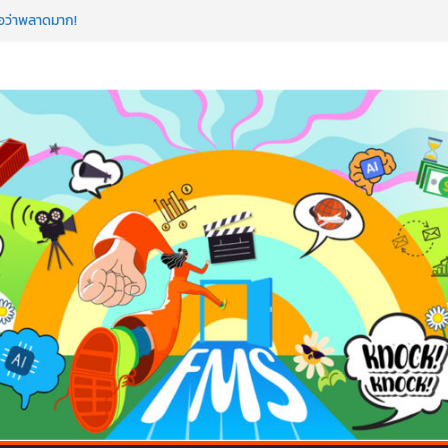
 ถือว่าพลาดมาก!
นโค้ดสร้างแอปได้อีก! เรียนกับ มรภ.เลย ได้สกิล
หัวใจคนทำธุรกิจก็ต้องสตรอง!
ดแมป AI อัปสกิลธุรกิจให้พุ่งทะยาน
โลก ด้วยเทคโนโลยี AI!