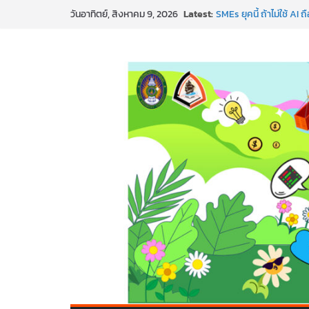
Skip
Latest:
SMEs ยุคนี้ ถ้าไม่ใช้ AI
วันอาทิตย์, สิงหาคม 9, 2026
to
สร้าง VDO ก็ปัง แถมเขีย
ทันสมัยแบบจัดเต็ม
content
นอกจากเทคโนโลยีจะล้ำ 
พร้อมลุยแล้ว! ปักหมุดโร
พาธุรกิจท้องถิ่นสู่ตลาด