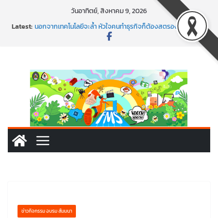
Skip
วันอาทิตย์, สิงหาคม 9, 2026
to
Latest:
นอกจากเทคโนโลยีจะล้ำ หัวใจคนทำธุรกิจก็ต้องสตรอง!
content
พร้อมลุยแล้ว! ปักหมุดโรดแมป AI อัปสกิลธุรกิจให้พุ่งทะยาน
พาธุรกิจท้องถิ่นสู่ตลาดโลก ด้วยเทคโนโลยี AI!
SMEs ยุคนี้ ถ้าไม่ใช้ AI ถือว่าพลาดมาก!
สร้าง VDO ก็ปัง แถมเขียนโค้ดสร้างแอปได้อีก! เรียนกับ
มรภ.เลย ได้สกิลทันสมัยแบบจัดเต็ม
ข่าวกิจกรรม อบรม สัมมนา