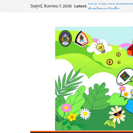
Skip
Latest:
สร้าง VDO ก็ปัง แถมเขียนโ
วันศุกร์, สิงหาคม 7, 2026
to
ทันสมัยแบบจัดเต็ม
นอกจากเทคโนโลยีจะล้ำ หัว
content
พร้อมลุยแล้ว! ปักหมุดโรดแม
พาธุรกิจท้องถิ่นสู่ตลาดโลก
SMEs ยุคนี้ ถ้าไม่ใช้ AI ถื