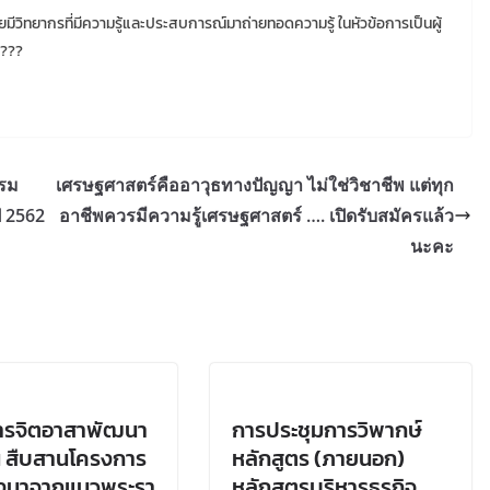
ดยมีวิทยากรที่มีความรู้และประสบการณ์มาถ่ายทอดความรู้ ในหัวข้อการเป็นผู้
?
?
?
รรม
เศรษฐศาสตร์คืออาวุธทางปัญญา ไม่ใช่วิชาชีพ แต่ทุก
ี 2562
อาชีพควรมีความรู้เศรษฐศาสตร์ …. เปิดรับสมัครแล้ว
นะคะ
ารจิตอาสาพัฒนา
การประชุมการวิพากษ์
่น สืบสานโครงการ
หลักสูตร (ภายนอก)
่องมาจากแนวพระรา
หลักสูตรบริหารธุรกิจ