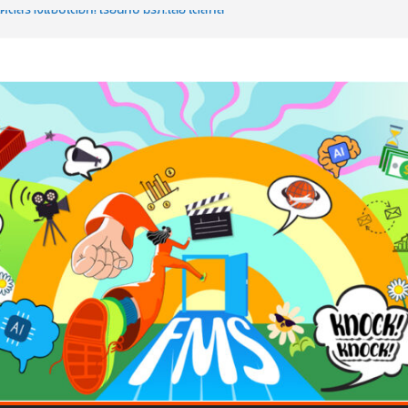
ค้ดสร้างแอปได้อีก! เรียนกับ มรภ.เลย ได้สกิล
ใจคนทำธุรกิจก็ต้องสตรอง!
ป AI อัปสกิลธุรกิจให้พุ่งทะยาน
 ด้วยเทคโนโลยี AI!
อว่าพลาดมาก!