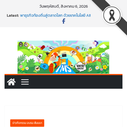
Skip
วันพฤหัสบดี, สิงหาคม 6, 2026
to
พร้อมลุยแล้ว! ปักหมุดโรดแมป AI อัปสกิลธุรกิจให้พุ่งทะยาน
Latest:
content
พาธุรกิจท้องถิ่นสู่ตลาดโลก ด้วยเทคโนโลยี AI!
SMEs ยุคนี้ ถ้าไม่ใช้ AI ถือว่าพลาดมาก!
สร้าง VDO ก็ปัง แถมเขียนโค้ดสร้างแอปได้อีก! เรียนกับ
มรภ.เลย ได้สกิลทันสมัยแบบจัดเต็ม
นอกจากเทคโนโลยีจะล้ำ หัวใจคนทำธุรกิจก็ต้องสตรอง!
ข่าวกิจกรรม อบรม สัมมนา