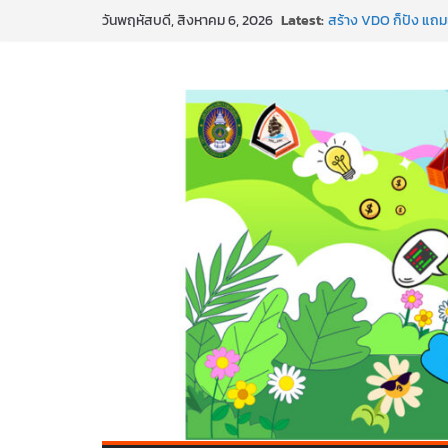
SMEs ยุคนี้ ถ้าไม่ใช้ 
Skip
Latest:
วันพฤหัสบดี, สิงหาคม 6, 2026
สร้าง VDO ก็ปัง แถมเ
to
ทันสมัยแบบจัดเต็ม
นอกจากเทคโนโลยีจะล้
content
พร้อมลุยแล้ว! ปักหมุ
พาธุรกิจท้องถิ่นสู่ตล