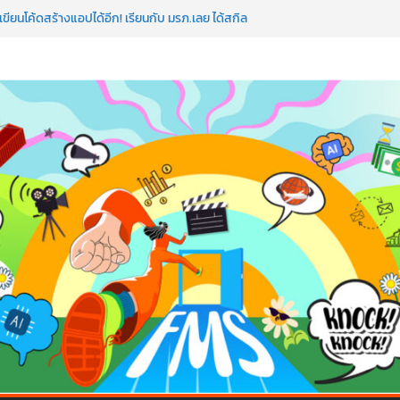
AI ถือว่าพลาดมาก!
ขียนโค้ดสร้างแอปได้อีก! เรียนกับ มรภ.เลย ได้สกิล
ำ หัวใจคนทำธุรกิจก็ต้องสตรอง!
ดโรดแมป AI อัปสกิลธุรกิจให้พุ่งทะยาน
าดโลก ด้วยเทคโนโลยี AI!