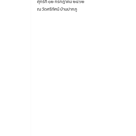
ศุกร์ที่ ๑๒ กรกฎาคม ๒๕๖๒
ณ วัดศรีทัศน์ บ้านปากภู
???ประชาสัมพันธ์??? โครงการคิดเพื่อน้องบ่มเพ
ลูกไม้ใต้ต้นปี3 ประกวดเรียงความชิงทุนการศึก
You May Also Like
โครงการเสวนาแนะนำ
โครงก
เส้นทางสายอาชีพ
บุคลิ
ทางการเงิน
พูดเพื่
กับนัก
08/30/2020