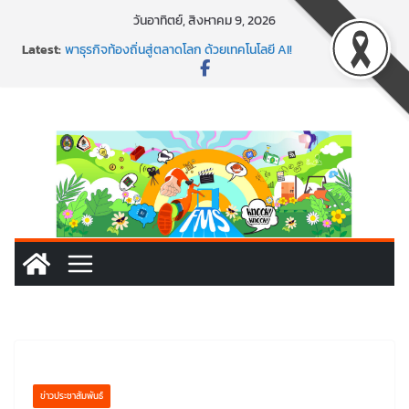
Skip
วันอาทิตย์, สิงหาคม 9, 2026
to
Latest:
พร้อมลุยแล้ว! ปักหมุดโรดแมป AI อัปสกิลธุรกิจให้พุ่งทะยาน
content
พาธุรกิจท้องถิ่นสู่ตลาดโลก ด้วยเทคโนโลยี AI!
SMEs ยุคนี้ ถ้าไม่ใช้ AI ถือว่าพลาดมาก!
สร้าง VDO ก็ปัง แถมเขียนโค้ดสร้างแอปได้อีก! เรียนกับ
มรภ.เลย ได้สกิลทันสมัยแบบจัดเต็ม
นอกจากเทคโนโลยีจะล้ำ หัวใจคนทำธุรกิจก็ต้องสตรอง!
ข่าวประชาสัมพันธ์