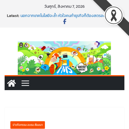
Skip
วันศุกร์, สิงหาคม 7, 2026
to
Latest:
นอกจากเทคโนโลยีจะล้ำ หัวใจคนทำธุรกิจก็ต้องสตรอง!
content
พร้อมลุยแล้ว! ปักหมุดโรดแมป AI อัปสกิลธุรกิจให้พุ่งทะยาน
พาธุรกิจท้องถิ่นสู่ตลาดโลก ด้วยเทคโนโลยี AI!
SMEs ยุคนี้ ถ้าไม่ใช้ AI ถือว่าพลาดมาก!
สร้าง VDO ก็ปัง แถมเขียนโค้ดสร้างแอปได้อีก! เรียนกับ
มรภ.เลย ได้สกิลทันสมัยแบบจัดเต็ม
ข่าวกิจกรรม อบรม สัมมนา