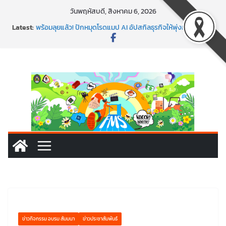
Skip
วันพฤหัสบดี, สิงหาคม 6, 2026
to
Latest:
พร้อมลุยแล้ว! ปักหมุดโรดแมป AI อัปสกิลธุรกิจให้พุ่งทะยาน
content
พาธุรกิจท้องถิ่นสู่ตลาดโลก ด้วยเทคโนโลยี AI!
SMEs ยุคนี้ ถ้าไม่ใช้ AI ถือว่าพลาดมาก!
สร้าง VDO ก็ปัง แถมเขียนโค้ดสร้างแอปได้อีก! เรียนกับ
มรภ.เลย ได้สกิลทันสมัยแบบจัดเต็ม
นอกจากเทคโนโลยีจะล้ำ หัวใจคนทำธุรกิจก็ต้องสตรอง!
ข่าวกิจกรรม อบรม สัมมนา
ข่าวประชาสัมพันธ์