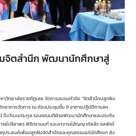
จิตสำนึก พัฒนานักศึกษาสู่
 มหาวิทยาลัยราชภัฏเลย จัดการอบรมหัวข้อ “จิตสำนึกปลูกฝัง
วิทยาการจัดการ ณ ห้องประชุมชั้น 9 อาคารปฏิบัติการสห
ศนี จึงวัฒนตระกูล รองคณบดีฝ่ายพัฒนานักศึกษาและประกัน
รย์ปรียาพร พิชิตรานนท์ และอาจารย์อัญญาภัสส์ร ชลพัชร์
วัตถุประสงค์เพื่อปลูกฝังจิตสำนึกและคุณธรรมแก่นักศึกษา ส่ง