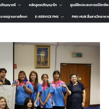
รปริญญาตรี
หลักสูตรปริญญาโท
ศูนย์ฝึกประสบการณ์วิชาชีพ
ะมาตรฐานการศึกษา
E-SERVICE FMS
FMS-HUB สื่อสารวิทยากา