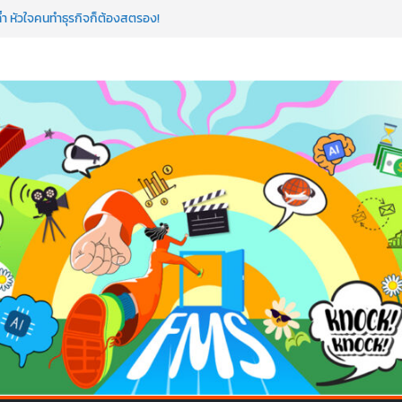
ขียนโค้ดสร้างแอปได้อีก! เรียนกับ มรภ.เลย ได้สกิล
ำ หัวใจคนทำธุรกิจก็ต้องสตรอง!
ดโรดแมป AI อัปสกิลธุรกิจให้พุ่งทะยาน
าดโลก ด้วยเทคโนโลยี AI!
AI ถือว่าพลาดมาก!