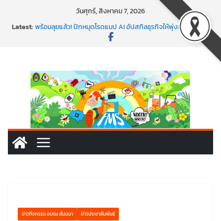
Skip
วันศุกร์, สิงหาคม 7, 2026
to
Latest:
พร้อมลุยแล้ว! ปักหมุดโรดแมป AI อัปสกิลธุรกิจให้พุ่งทะยาน
content
พาธุรกิจท้องถิ่นสู่ตลาดโลก ด้วยเทคโนโลยี AI!
SMEs ยุคนี้ ถ้าไม่ใช้ AI ถือว่าพลาดมาก!
สร้าง VDO ก็ปัง แถมเขียนโค้ดสร้างแอปได้อีก! เรียนกับ
มรภ.เลย ได้สกิลทันสมัยแบบจัดเต็ม
นอกจากเทคโนโลยีจะล้ำ หัวใจคนทำธุรกิจก็ต้องสตรอง!
ข่าวกิจกรรม อบรม สัมมนา
ข่าวประชาสัมพันธ์