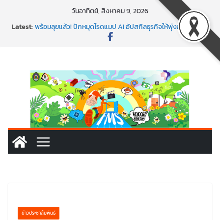
Skip
วันอาทิตย์, สิงหาคม 9, 2026
to
Latest:
พร้อมลุยแล้ว! ปักหมุดโรดแมป AI อัปสกิลธุรกิจให้พุ่งทะยาน
content
พาธุรกิจท้องถิ่นสู่ตลาดโลก ด้วยเทคโนโลยี AI!
SMEs ยุคนี้ ถ้าไม่ใช้ AI ถือว่าพลาดมาก!
สร้าง VDO ก็ปัง แถมเขียนโค้ดสร้างแอปได้อีก! เรียนกับ
มรภ.เลย ได้สกิลทันสมัยแบบจัดเต็ม
นอกจากเทคโนโลยีจะล้ำ หัวใจคนทำธุรกิจก็ต้องสตรอง!
ข่าวประชาสัมพันธ์