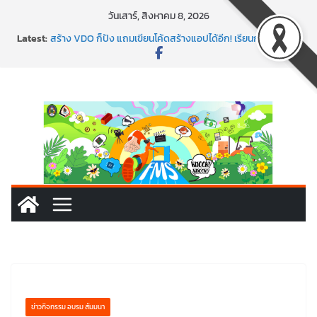
Skip
วันเสาร์, สิงหาคม 8, 2026
to
Latest:
สร้าง VDO ก็ปัง แถมเขียนโค้ดสร้างแอปได้อีก! เรียนกับ
content
มรภ.เลย ได้สกิลทันสมัยแบบจัดเต็ม
นอกจากเทคโนโลยีจะล้ำ หัวใจคนทำธุรกิจก็ต้องสตรอง!
พร้อมลุยแล้ว! ปักหมุดโรดแมป AI อัปสกิลธุรกิจให้พุ่งทะยาน
พาธุรกิจท้องถิ่นสู่ตลาดโลก ด้วยเทคโนโลยี AI!
SMEs ยุคนี้ ถ้าไม่ใช้ AI ถือว่าพลาดมาก!
ข่าวกิจกรรม อบรม สัมมนา