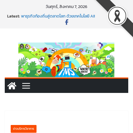
Skip
วันศุกร์, สิงหาคม 7, 2026
to
Latest:
พร้อมลุยแล้ว! ปักหมุดโรดแมป AI อัปสกิลธุรกิจให้พุ่งทะยาน
content
พาธุรกิจท้องถิ่นสู่ตลาดโลก ด้วยเทคโนโลยี AI!
SMEs ยุคนี้ ถ้าไม่ใช้ AI ถือว่าพลาดมาก!
สร้าง VDO ก็ปัง แถมเขียนโค้ดสร้างแอปได้อีก! เรียนกับ
มรภ.เลย ได้สกิลทันสมัยแบบจัดเต็ม
นอกจากเทคโนโลยีจะล้ำ หัวใจคนทำธุรกิจก็ต้องสตรอง!
ข่าวบริการวิชาการ