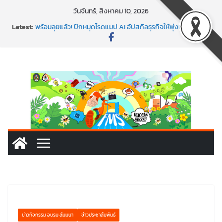
Skip
วันจันทร์, สิงหาคม 10, 2026
to
นอกจากเทคโนโลยีจะล้ำ หัวใจคนทำธุรกิจก็ต้องสตรอง!
Latest:
พร้อมลุยแล้ว! ปักหมุดโรดแมป AI อัปสกิลธุรกิจให้พุ่งทะยาน
content
พาธุรกิจท้องถิ่นสู่ตลาดโลก ด้วยเทคโนโลยี AI!
SMEs ยุคนี้ ถ้าไม่ใช้ AI ถือว่าพลาดมาก!
สร้าง VDO ก็ปัง แถมเขียนโค้ดสร้างแอปได้อีก! เรียนกับ
มรภ.เลย ได้สกิลทันสมัยแบบจัดเต็ม
ข่าวกิจกรรม อบรม สัมมนา
ข่าวประชาสัมพันธ์