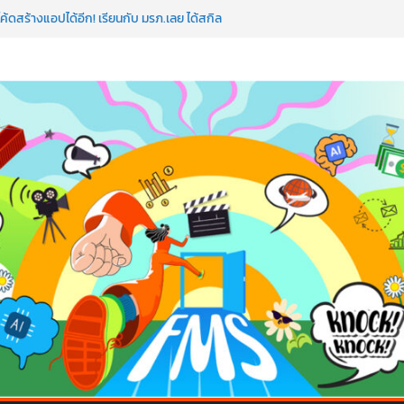
ค้ดสร้างแอปได้อีก! เรียนกับ มรภ.เลย ได้สกิล
ใจคนทำธุรกิจก็ต้องสตรอง!
ป AI อัปสกิลธุรกิจให้พุ่งทะยาน
 ด้วยเทคโนโลยี AI!
อว่าพลาดมาก!