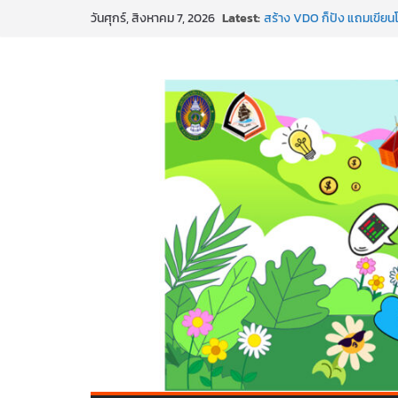
Skip
Latest:
สร้าง VDO ก็ปัง แถมเขียนโ
วันศุกร์, สิงหาคม 7, 2026
to
ทันสมัยแบบจัดเต็ม
นอกจากเทคโนโลยีจะล้ำ หัว
content
พร้อมลุยแล้ว! ปักหมุดโรดแม
พาธุรกิจท้องถิ่นสู่ตลาดโลก
SMEs ยุคนี้ ถ้าไม่ใช้ AI ถื