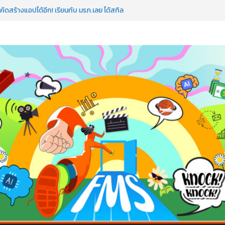
ค้ดสร้างแอปได้อีก! เรียนกับ มรภ.เลย ได้สกิล
ใจคนทำธุรกิจก็ต้องสตรอง!
ป AI อัปสกิลธุรกิจให้พุ่งทะยาน
 ด้วยเทคโนโลยี AI!
อว่าพลาดมาก!