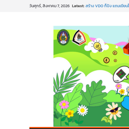
Skip
Latest:
สร้าง VDO ก็ปัง แถมเขียนโ
วันศุกร์, สิงหาคม 7, 2026
to
ทันสมัยแบบจัดเต็ม
นอกจากเทคโนโลยีจะล้ำ หัว
content
พร้อมลุยแล้ว! ปักหมุดโรดแม
พาธุรกิจท้องถิ่นสู่ตลาดโลก
SMEs ยุคนี้ ถ้าไม่ใช้ AI ถื