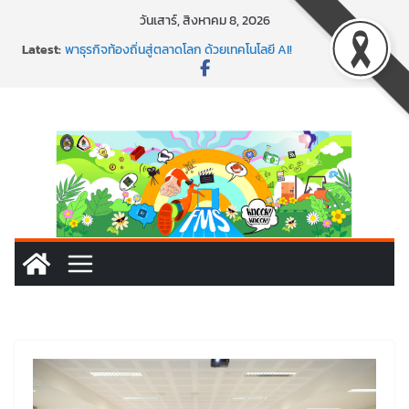
วันเสาร์, สิงหาคม 8, 2026
Latest:
พาธุรกิจท้องถิ่นสู่ตลาดโลก ด้วยเทคโนโลยี AI!
SMEs ยุคนี้ ถ้าไม่ใช้ AI ถือว่าพลาดมาก!
สร้าง VDO ก็ปัง แถมเขียนโค้ดสร้างแอปได้อีก! เรียนกับ
มรภ.เลย ได้สกิลทันสมัยแบบจัดเต็ม
นอกจากเทคโนโลยีจะล้ำ หัวใจคนทำธุรกิจก็ต้องสตรอง!
พร้อมลุยแล้ว! ปักหมุดโรดแมป AI อัปสกิลธุรกิจให้พุ่งทะยาน