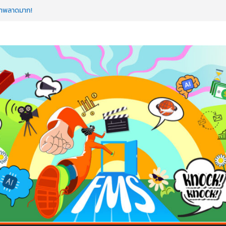
อว่าพลาดมาก!
ค้ดสร้างแอปได้อีก! เรียนกับ มรภ.เลย ได้สกิล
วใจคนทำธุรกิจก็ต้องสตรอง!
มป AI อัปสกิลธุรกิจให้พุ่งทะยาน
 ด้วยเทคโนโลยี AI!