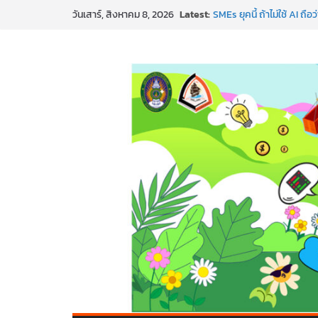
Skip
Latest:
SMEs ยุคนี้ ถ้าไม่ใช้ AI ถื
วันเสาร์, สิงหาคม 8, 2026
to
สร้าง VDO ก็ปัง แถมเขียนโ
ทันสมัยแบบจัดเต็ม
content
นอกจากเทคโนโลยีจะล้ำ หั
พร้อมลุยแล้ว! ปักหมุดโรดแ
พาธุรกิจท้องถิ่นสู่ตลาดโลก