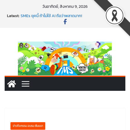
Skip
วันอาทิตย์, สิงหาคม 9, 2026
to
Latest:
SMEs ยุคนี้ ถ้าไม่ใช้ AI ถือว่าพลาดมาก!
content
สร้าง VDO ก็ปัง แถมเขียนโค้ดสร้างแอปได้อีก! เรียนกับ
มรภ.เลย ได้สกิลทันสมัยแบบจัดเต็ม
นอกจากเทคโนโลยีจะล้ำ หัวใจคนทำธุรกิจก็ต้องสตรอง!
พร้อมลุยแล้ว! ปักหมุดโรดแมป AI อัปสกิลธุรกิจให้พุ่งทะยาน
พาธุรกิจท้องถิ่นสู่ตลาดโลก ด้วยเทคโนโลยี AI!
ข่าวกิจกรรม อบรม สัมมนา