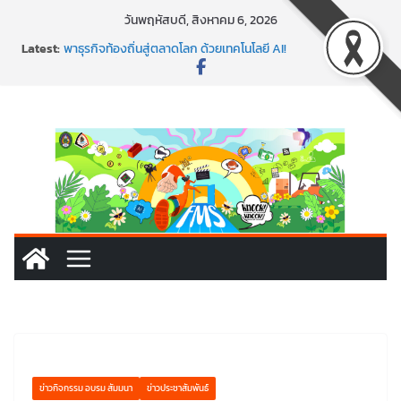
Skip
วันพฤหัสบดี, สิงหาคม 6, 2026
to
พร้อมลุยแล้ว! ปักหมุดโรดแมป AI อัปสกิลธุรกิจให้พุ่งทะยาน
Latest:
พาธุรกิจท้องถิ่นสู่ตลาดโลก ด้วยเทคโนโลยี AI!
content
SMEs ยุคนี้ ถ้าไม่ใช้ AI ถือว่าพลาดมาก!
สร้าง VDO ก็ปัง แถมเขียนโค้ดสร้างแอปได้อีก! เรียนกับ
มรภ.เลย ได้สกิลทันสมัยแบบจัดเต็ม
นอกจากเทคโนโลยีจะล้ำ หัวใจคนทำธุรกิจก็ต้องสตรอง!
ข่าวกิจกรรม อบรม สัมมนา
ข่าวประชาสัมพันธ์