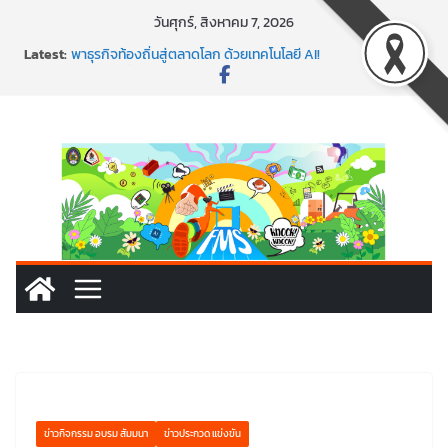
Skip
วันศุกร์, สิงหาคม 7, 2026
to
Latest:
พาธุรกิจท้องถิ่นสู่ตลาดโลก ด้วยเทคโนโลยี AI!
content
SMEs ยุคนี้ ถ้าไม่ใช้ AI ถือว่าพลาดมาก!
สร้าง VDO ก็ปัง แถมเขียนโค้ดสร้างแอปได้อีก! เรียนกับ
มรภ.เลย ได้สกิลทันสมัยแบบจัดเต็ม
นอกจากเทคโนโลยีจะล้ำ หัวใจคนทำธุรกิจก็ต้องสตรอง!
พร้อมลุยแล้ว! ปักหมุดโรดแมป AI อัปสกิลธุรกิจให้พุ่งทะยาน
ข่าวกิจกรรม อบรม สัมมนา
ข่าวประกวด แข่งขัน