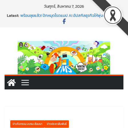
Skip
วันศุกร์, สิงหาคม 7, 2026
to
Latest:
พร้อมลุยแล้ว! ปักหมุดโรดแมป AI อัปสกิลธุรกิจให้พุ่งทะยาน
content
พาธุรกิจท้องถิ่นสู่ตลาดโลก ด้วยเทคโนโลยี AI!
SMEs ยุคนี้ ถ้าไม่ใช้ AI ถือว่าพลาดมาก!
สร้าง VDO ก็ปัง แถมเขียนโค้ดสร้างแอปได้อีก! เรียนกับ
มรภ.เลย ได้สกิลทันสมัยแบบจัดเต็ม
นอกจากเทคโนโลยีจะล้ำ หัวใจคนทำธุรกิจก็ต้องสตรอง!
ข่าวกิจกรรม อบรม สัมมนา
ข่าวประชาสัมพันธ์