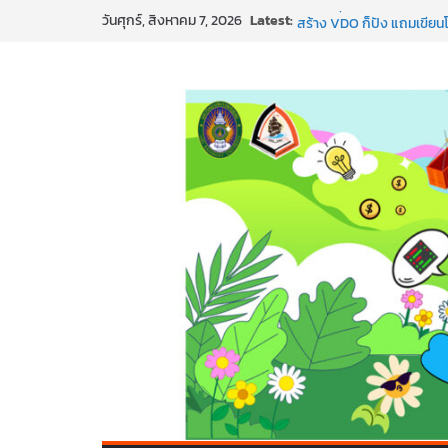
Skip
Latest:
SMEs ยุคนี้ ถ้าไม่ใช้ AI ถื
วันศุกร์, สิงหาคม 7, 2026
to
สร้าง VDO ก็ปัง แถมเขียนโ
ทันสมัยแบบจัดเต็ม
content
นอกจากเทคโนโลยีจะล้ำ หัว
พร้อมลุยแล้ว! ปักหมุดโรดแม
พาธุรกิจท้องถิ่นสู่ตลาดโลก