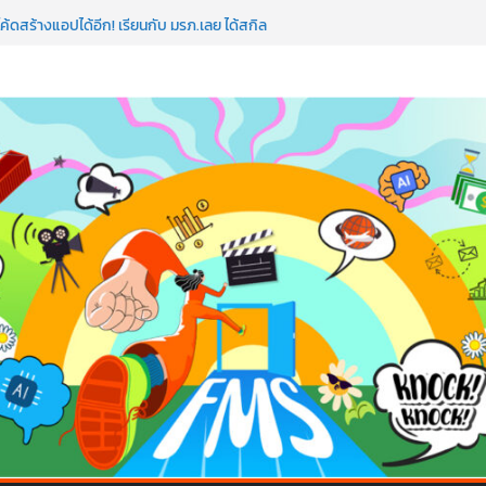
อว่าพลาดมาก!
ค้ดสร้างแอปได้อีก! เรียนกับ มรภ.เลย ได้สกิล
ใจคนทำธุรกิจก็ต้องสตรอง!
ป AI อัปสกิลธุรกิจให้พุ่งทะยาน
 ด้วยเทคโนโลยี AI!