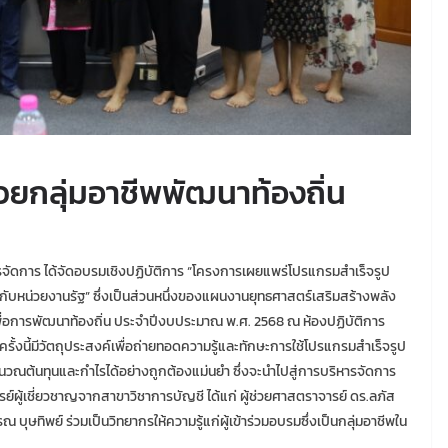
วยกลุ่มอาชีพพัฒนาท้องถิ่น
จัดการ ได้จัดอบรมเชิงปฏิบัติการ “โครงการเผยแพร่โปรแกรมสำเร็จรูป
บหน่วยงานรัฐ” ซึ่งเป็นส่วนหนึ่งของแผนงานยุทธศาสตร์เสริมสร้างพลัง
ื่อการพัฒนาท้องถิ่น ประจำปีงบประมาณ พ.ศ. 2568 ณ ห้องปฏิบัติการ
้งนี้มีวัตถุประสงค์เพื่อถ่ายทอดความรู้และทักษะการใช้โปรแกรมสำเร็จรูป
นวณต้นทุนและกำไรได้อย่างถูกต้องแม่นยำ ซึ่งจะนำไปสู่การบริหารจัดการ
ารย์ผู้เชี่ยวชาญจากสาขาวิชาการบัญชี ได้แก่ ผู้ช่วยศาสตราจารย์ ดร.ลภัส
 บุษทิพย์ ร่วมเป็นวิทยากรให้ความรู้แก่ผู้เข้าร่วมอบรมซึ่งเป็นกลุ่มอาชีพใน