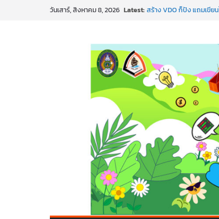
Skip
SMEs ยุคนี้ ถ้าไม่ใช้ AI ถื
Latest:
วันเสาร์, สิงหาคม 8, 2026
สร้าง VDO ก็ปัง แถมเขียนโ
to
ทันสมัยแบบจัดเต็ม
content
นอกจากเทคโนโลยีจะล้ำ หั
พร้อมลุยแล้ว! ปักหมุดโรดแ
พาธุรกิจท้องถิ่นสู่ตลาดโลก