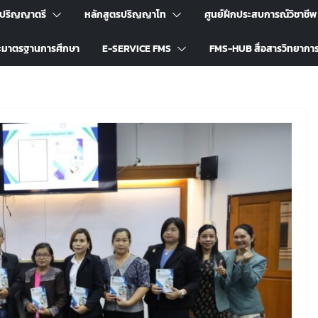
รปริญญาตรี
หลักสูตรปริญญาโท
ศูนย์ฝึกประสบการณ์วิชาชีพ
ะมาตรฐานการศึกษา
E-SERVICE FMS
FMS-HUB สื่อสารวิทยากา