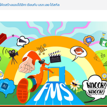
อว่าพลาดมาก!
ค้ดสร้างแอปได้อีก! เรียนกับ มรภ.เลย ได้สกิล
วใจคนทำธุรกิจก็ต้องสตรอง!
มป AI อัปสกิลธุรกิจให้พุ่งทะยาน
 ด้วยเทคโนโลยี AI!