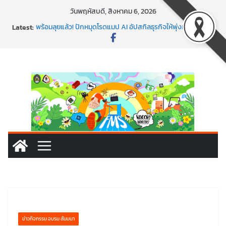
Skip
วันพฤหัสบดี, สิงหาคม 6, 2026
to
Latest:
พร้อมลุยแล้ว! ปักหมุดโรดแมป AI อัปสกิลธุรกิจให้พุ่งทะยาน
content
พาธุรกิจท้องถิ่นสู่ตลาดโลก ด้วยเทคโนโลยี AI!
SMEs ยุคนี้ ถ้าไม่ใช้ AI ถือว่าพลาดมาก!
สร้าง VDO ก็ปัง แถมเขียนโค้ดสร้างแอปได้อีก! เรียนกับ
มรภ.เลย ได้สกิลทันสมัยแบบจัดเต็ม
นอกจากเทคโนโลยีจะล้ำ หัวใจคนทำธุรกิจก็ต้องสตรอง!
ข่าวกิจกรรม อบรม สัมมนา