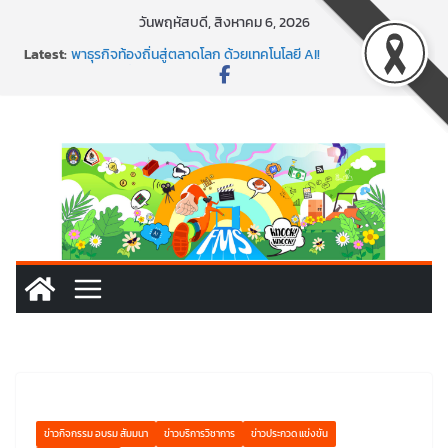
วันพฤหัสบดี, สิงหาคม 6, 2026
พร้อมลุยแล้ว! ปักหมุดโรดแมป AI อัปสกิลธุรกิจให้พุ่งทะยาน
Latest:
พาธุรกิจท้องถิ่นสู่ตลาดโลก ด้วยเทคโนโลยี AI!
SMEs ยุคนี้ ถ้าไม่ใช้ AI ถือว่าพลาดมาก!
สร้าง VDO ก็ปัง แถมเขียนโค้ดสร้างแอปได้อีก! เรียนกับ
มรภ.เลย ได้สกิลทันสมัยแบบจัดเต็ม
นอกจากเทคโนโลยีจะล้ำ หัวใจคนทำธุรกิจก็ต้องสตรอง!
ข่าวกิจกรรม อบรม สัมมนา
ข่าวบริการวิชาการ
ข่าวประกวด แข่งขัน