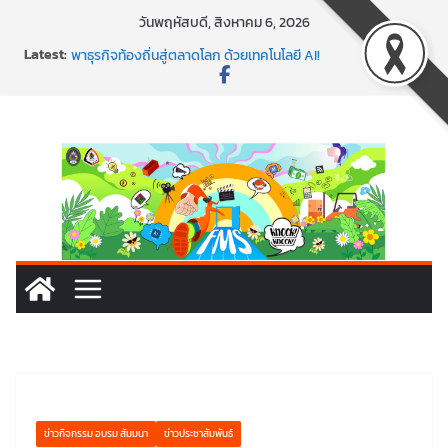
Skip
วันพฤหัสบดี, สิงหาคม 6, 2026
to
Latest:
พร้อมลุยแล้ว! ปักหมุดโรดแมป AI อัปสกิลธุรกิจให้พุ่งทะยาน
content
พาธุรกิจท้องถิ่นสู่ตลาดโลก ด้วยเทคโนโลยี AI!
SMEs ยุคนี้ ถ้าไม่ใช้ AI ถือว่าพลาดมาก!
สร้าง VDO ก็ปัง แถมเขียนโค้ดสร้างแอปได้อีก! เรียนกับ
มรภ.เลย ได้สกิลทันสมัยแบบจัดเต็ม
นอกจากเทคโนโลยีจะล้ำ หัวใจคนทำธุรกิจก็ต้องสตรอง!
ข่าวกิจกรรม อบรม สัมมนา
ข่าวประชาสัมพันธ์