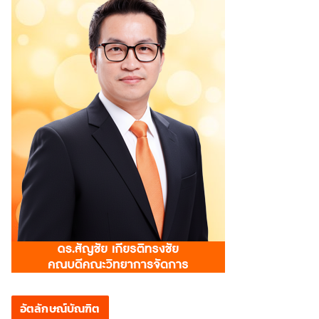
อัตลักษณ์บัณฑิต