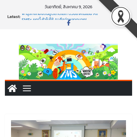
Skip
วันอาทิตย์, สิงหาคม 9, 2026
to
Latest:
พาธุรกิจท้องถิ่นสู่ตลาดโลก ด้วยเทคโนโลยี AI!
content
SMEs ยุคนี้ ถ้าไม่ใช้ AI ถือว่าพลาดมาก!
สร้าง VDO ก็ปัง แถมเขียนโค้ดสร้างแอปได้อีก! เรียนกับ
มรภ.เลย ได้สกิลทันสมัยแบบจัดเต็ม
นอกจากเทคโนโลยีจะล้ำ หัวใจคนทำธุรกิจก็ต้องสตรอง!
พร้อมลุยแล้ว! ปักหมุดโรดแมป AI อัปสกิลธุรกิจให้พุ่งทะยาน