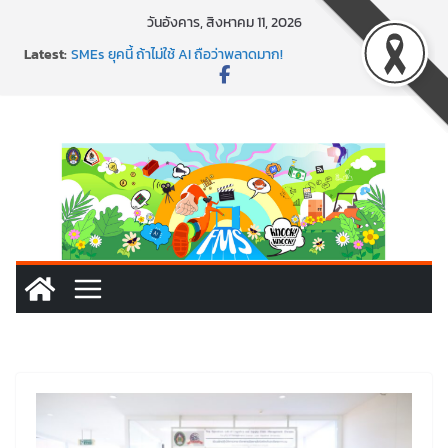
วันอังคาร, สิงหาคม 11, 2026
พาธุรกิจท้องถิ่นสู่ตลาดโลก ด้วยเทคโนโลยี AI!
Latest:
SMEs ยุคนี้ ถ้าไม่ใช้ AI ถือว่าพลาดมาก!
สร้าง VDO ก็ปัง แถมเขียนโค้ดสร้างแอปได้อีก! เรียนกับ
มรภ.เลย ได้สกิลทันสมัยแบบจัดเต็ม
นอกจากเทคโนโลยีจะล้ำ หัวใจคนทำธุรกิจก็ต้องสตรอง!
พร้อมลุยแล้ว! ปักหมุดโรดแมป AI อัปสกิลธุรกิจให้พุ่งทะยาน