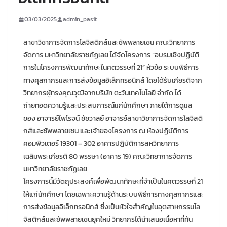
03/03/2025
admin_pasit
สาขาวิชาการจัดการโลจิสติกส์และซัพพลายเชน คณะวิทยาการ
จัดการ มหาวิทยาลัยราชภัฏเลย ได้จัดโครงการ “อบรมเชิงปฏิบัติ
การในโครงการพัฒนาทักษะในศตวรรษที่ 21” หัวข้อ ระบบพิธีการ
ทางศุลกากรและการส่งข้อมูลอิเล็กทรอนิกส์ โดยได้รับเกียรติจาก
วิทยากรผู้ทรงคุณวุฒิจากบริษัท ตะวันเทคโนโลยี จำกัด ได้
ถ่ายทอดความรู้และประสบการณ์แก่นักศึกษา ภายใต้การดูแล
ของ อาจารย์ไพโรจน์ ชัชวาลย์ อาจารย์สาขาวิชาการจัดการโลจิสติ
กส์และซัพพลายเชน และเจ้าของโครงการ ณ ห้องปฏิบัติการ
คอมพิวเตอร์ 19301 – 302 อาคารปฏิบัติการสหวิทยาการ
เฉลิมพระเกียรติ 80 พรรษา (อาคาร 19) คณะวิทยาการจัดการ
มหาวิทยาลัยราชภัฏเลย
โครงการนี้มีวัตถุประสงค์เพื่อพัฒนาทักษะที่จำเป็นในศตวรรษที่ 21
ให้แก่นักศึกษา โดยเฉพาะความรู้ด้านระบบพิธีการทางศุลกากรและ
การส่งข้อมูลอิเล็กทรอนิกส์ ซึ่งเป็นหัวใจสำคัญในอุตสาหกรรมโล
จิสติกส์และซัพพลายเชนยุคใหม่ วิทยากรได้นำเสนอเนื้อหาที่ทัน