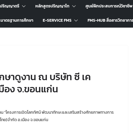
รปริญญาตรี
หลักสูตรปริญญาโท
ศูนย์ฝึกประสบการณ์วิชาชีพ
ะมาตรฐานการศึกษา
E-SERVICE FMS
FMS-HUB สื่อสารวิทยากา
กษาดูงาน ณ บริษัท ซี เค
เมือง จ.ขอนแก่น
าน “โครงการเปิดโลกทัศน์ พัฒนาทักษะและเสริมสร้างศักยภาพทางการ
ศไทย)จำกัด อ.เมือง จ.ขอนแก่น