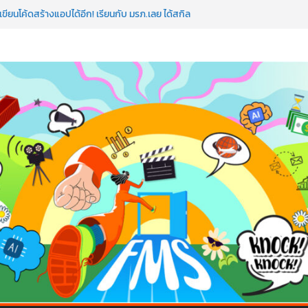
ขียนโค้ดสร้างแอปได้อีก! เรียนกับ มรภ.เลย ได้สกิล
ำ หัวใจคนทำธุรกิจก็ต้องสตรอง!
ดโรดแมป AI อัปสกิลธุรกิจให้พุ่งทะยาน
าดโลก ด้วยเทคโนโลยี AI!
AI ถือว่าพลาดมาก!