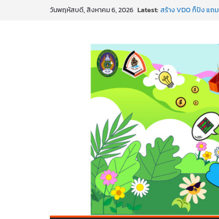
Skip
Latest:
สร้าง VDO ก็ปัง แถมเ
วันพฤหัสบดี, สิงหาคม 6, 2026
to
ทันสมัยแบบจัดเต็ม
นอกจากเทคโนโลยีจะล้
content
พร้อมลุยแล้ว! ปักหมุ
พาธุรกิจท้องถิ่นสู่ตล
SMEs ยุคนี้ ถ้าไม่ใช้ 