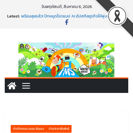
Skip
วันพฤหัสบดี, สิงหาคม 6, 2026
to
Latest:
พร้อมลุยแล้ว! ปักหมุดโรดแมป AI อัปสกิลธุรกิจให้พุ่งทะยาน
content
พาธุรกิจท้องถิ่นสู่ตลาดโลก ด้วยเทคโนโลยี AI!
SMEs ยุคนี้ ถ้าไม่ใช้ AI ถือว่าพลาดมาก!
สร้าง VDO ก็ปัง แถมเขียนโค้ดสร้างแอปได้อีก! เรียนกับ
มรภ.เลย ได้สกิลทันสมัยแบบจัดเต็ม
นอกจากเทคโนโลยีจะล้ำ หัวใจคนทำธุรกิจก็ต้องสตรอง!
ข่าวกิจกรรม อบรม สัมมนา
ข่าวประชาสัมพันธ์