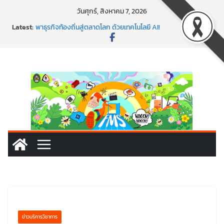
Skip
วันศุกร์, สิงหาคม 7, 2026
to
Latest:
พาธุรกิจท้องถิ่นสู่ตลาดโลก ด้วยเทคโนโลยี AI!
content
SMEs ยุคนี้ ถ้าไม่ใช้ AI ถือว่าพลาดมาก!
สร้าง VDO ก็ปัง แถมเขียนโค้ดสร้างแอปได้อีก! เรียนกับ
มรภ.เลย ได้สกิลทันสมัยแบบจัดเต็ม
นอกจากเทคโนโลยีจะล้ำ หัวใจคนทำธุรกิจก็ต้องสตรอง!
พร้อมลุยแล้ว! ปักหมุดโรดแมป AI อัปสกิลธุรกิจให้พุ่งทะยาน
ข่าวบริการวิชาการ