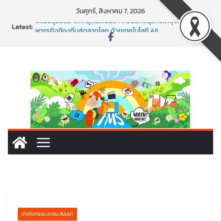
Skip
วันศุกร์, สิงหาคม 7, 2026
to
Latest:
พร้อมลุยแล้ว! ปักหมุดโรดแมป AI อัปสกิลธุรกิจให้พุ่งทะยาน
content
พาธุรกิจท้องถิ่นสู่ตลาดโลก ด้วยเทคโนโลยี AI!
SMEs ยุคนี้ ถ้าไม่ใช้ AI ถือว่าพลาดมาก!
สร้าง VDO ก็ปัง แถมเขียนโค้ดสร้างแอปได้อีก! เรียนกับ
มรภ.เลย ได้สกิลทันสมัยแบบจัดเต็ม
นอกจากเทคโนโลยีจะล้ำ หัวใจคนทำธุรกิจก็ต้องสตรอง!
ข่าวกิจกรรม อบรม สัมมนา