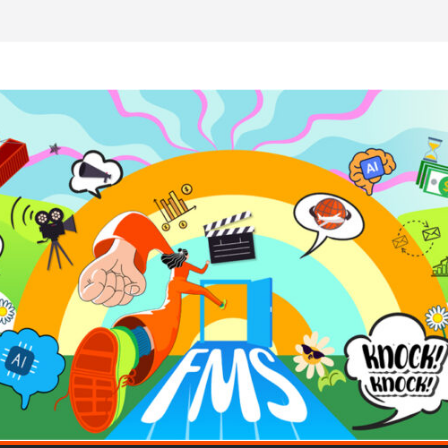
ขียนโค้ดสร้างแอปได้อีก! เรียนกับ มรภ.เลย ได้สกิล
ำ หัวใจคนทำธุรกิจก็ต้องสตรอง!
ดโรดแมป AI อัปสกิลธุรกิจให้พุ่งทะยาน
าดโลก ด้วยเทคโนโลยี AI!
AI ถือว่าพลาดมาก!