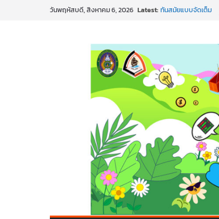
Skip
Latest:
สร้าง VDO ก็ปัง แถมเ
วันพฤหัสบดี, สิงหาคม 6, 2026
to
ทันสมัยแบบจัดเต็ม
นอกจากเทคโนโลยีจะล้
content
พร้อมลุยแล้ว! ปักหมุ
พาธุรกิจท้องถิ่นสู่ตล
SMEs ยุคนี้ ถ้าไม่ใช้ 