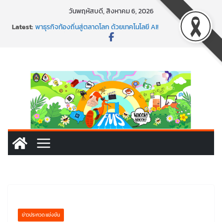
Skip
วันพฤหัสบดี, สิงหาคม 6, 2026
to
Latest:
พาธุรกิจท้องถิ่นสู่ตลาดโลก ด้วยเทคโนโลยี AI!
content
SMEs ยุคนี้ ถ้าไม่ใช้ AI ถือว่าพลาดมาก!
สร้าง VDO ก็ปัง แถมเขียนโค้ดสร้างแอปได้อีก! เรียนกับ
มรภ.เลย ได้สกิลทันสมัยแบบจัดเต็ม
นอกจากเทคโนโลยีจะล้ำ หัวใจคนทำธุรกิจก็ต้องสตรอง!
พร้อมลุยแล้ว! ปักหมุดโรดแมป AI อัปสกิลธุรกิจให้พุ่งทะยาน
ข่าวประกวด แข่งขัน