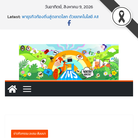
Skip
วันอาทิตย์, สิงหาคม 9, 2026
to
Latest:
พาธุรกิจท้องถิ่นสู่ตลาดโลก ด้วยเทคโนโลยี AI!
content
SMEs ยุคนี้ ถ้าไม่ใช้ AI ถือว่าพลาดมาก!
สร้าง VDO ก็ปัง แถมเขียนโค้ดสร้างแอปได้อีก! เรียนกับ
มรภ.เลย ได้สกิลทันสมัยแบบจัดเต็ม
นอกจากเทคโนโลยีจะล้ำ หัวใจคนทำธุรกิจก็ต้องสตรอง!
พร้อมลุยแล้ว! ปักหมุดโรดแมป AI อัปสกิลธุรกิจให้พุ่งทะยาน
ข่าวกิจกรรม อบรม สัมมนา