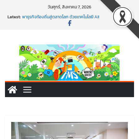
วันศุกร์, สิงหาคม 7, 2026
Latest:
พาธุรกิจท้องถิ่นสู่ตลาดโลก ด้วยเทคโนโลยี AI!
SMEs ยุคนี้ ถ้าไม่ใช้ AI ถือว่าพลาดมาก!
สร้าง VDO ก็ปัง แถมเขียนโค้ดสร้างแอปได้อีก! เรียนกับ
มรภ.เลย ได้สกิลทันสมัยแบบจัดเต็ม
นอกจากเทคโนโลยีจะล้ำ หัวใจคนทำธุรกิจก็ต้องสตรอง!
พร้อมลุยแล้ว! ปักหมุดโรดแมป AI อัปสกิลธุรกิจให้พุ่งทะยาน