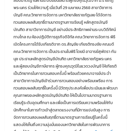
สอบมาตรฐานผ่านระบบออนไลน์ ได้ผู้ทรงคุณวุฒิจาก ม.ราชภัฏ
พระนคร ร่วมให้ความรู้ เมื่อวันที่ 29 เมษายน 2568 สาขาวิชาการ
บัญชี คณะวิทยาการจัดการ มหาวิทยาลัยราชภัฏเลย ได้จัดการ
ทวนสอบผลสัมฤทธิ์ตามมาตรฐานการเรียนรู้ หลักสูตรบัญชี
บัณฑิต สาขาวิชาการบัญชี อย่างมีประสิทธิภาพผ่านระบบวิดีทัศน์
ทางไกล ณ ห้องปฏิบัติการธุรกิจดิจิทัล คณะวิทยาการจัดการ พิธี
เปิดโครงการได้รับเกียรติจาก ดร.สัญชัย เกียรติทรงชัย คณบดี
คณะวิทยาการจัดการ เป็นประธานในพิธี โดยมี อาจารย์สุพัตรา กัน
นุช ประธานหลักสูตรบัญชีบัณฑิต มหาวิทยาลัยราชภัฏพระนคร
และผู้สอบบัญชีภาษีอากร ผู้ทรงคุณวุฒิในแวดวงบัญชี ให้เกียรติ
เป็นวิทยากรในการทวนสอบครั้งนี้ พร้อมด้วยคณาจารย์ประจำ
สาขาวิชาการบัญชีเข้าร่วมการทวนสอบอย่างพร้อมเพรียง การ
ทวนสอบผลสัมฤทธิ์ในครั้งนี้ มีวัตถุประสงค์เพื่อประเมินและพัฒนา
คุณภาพของหลักสูตรบัญชีบัณฑิต ให้เป็นไปตามมาตรฐานการ
เรียนรู้ระดับอุดมศึกษา และเพื่อเป็นการเตรียมความพร้อมให้กับ
นักศึกษาในการก้าวเข้าสู่ตลาดแรงงานที่มีการแข่งขันสูง การ
จัดการทวนสอบผลสัมฤทธิ์ตามมาตรฐานการเรียนรู้ในครั้งนี้
แสดงให้เห็นถึงความมุ่งมั่นของมหาวิทยาลัยในการพัฒนาการ