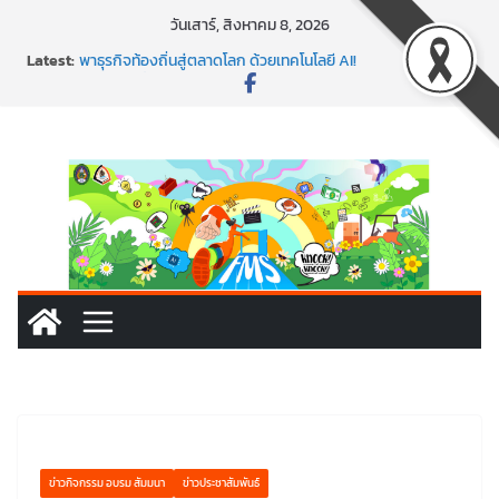
Skip
วันเสาร์, สิงหาคม 8, 2026
พร้อมลุยแล้ว! ปักหมุดโรดแมป AI อัปสกิลธุรกิจให้พุ่งทะยาน
to
Latest:
พาธุรกิจท้องถิ่นสู่ตลาดโลก ด้วยเทคโนโลยี AI!
content
SMEs ยุคนี้ ถ้าไม่ใช้ AI ถือว่าพลาดมาก!
สร้าง VDO ก็ปัง แถมเขียนโค้ดสร้างแอปได้อีก! เรียนกับ
มรภ.เลย ได้สกิลทันสมัยแบบจัดเต็ม
นอกจากเทคโนโลยีจะล้ำ หัวใจคนทำธุรกิจก็ต้องสตรอง!
ข่าวกิจกรรม อบรม สัมมนา
ข่าวประชาสัมพันธ์