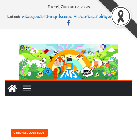
Skip
วันศุกร์, สิงหาคม 7, 2026
to
Latest:
พร้อมลุยแล้ว! ปักหมุดโรดแมป AI อัปสกิลธุรกิจให้พุ่งทะยาน
content
พาธุรกิจท้องถิ่นสู่ตลาดโลก ด้วยเทคโนโลยี AI!
SMEs ยุคนี้ ถ้าไม่ใช้ AI ถือว่าพลาดมาก!
สร้าง VDO ก็ปัง แถมเขียนโค้ดสร้างแอปได้อีก! เรียนกับ
มรภ.เลย ได้สกิลทันสมัยแบบจัดเต็ม
นอกจากเทคโนโลยีจะล้ำ หัวใจคนทำธุรกิจก็ต้องสตรอง!
ข่าวกิจกรรม อบรม สัมมนา