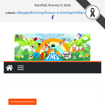
Skip
วันอาทิตย์, สิงหาคม 9, 2026
to
Latest:
พร้อมลุยแล้ว! ปักหมุดโรดแมป AI อัปสกิลธุรกิจให้พุ่งทะยาน
content
พาธุรกิจท้องถิ่นสู่ตลาดโลก ด้วยเทคโนโลยี AI!
SMEs ยุคนี้ ถ้าไม่ใช้ AI ถือว่าพลาดมาก!
สร้าง VDO ก็ปัง แถมเขียนโค้ดสร้างแอปได้อีก! เรียนกับ
มรภ.เลย ได้สกิลทันสมัยแบบจัดเต็ม
นอกจากเทคโนโลยีจะล้ำ หัวใจคนทำธุรกิจก็ต้องสตรอง!
ข่าวกิจกรรม อบรม สัมมนา