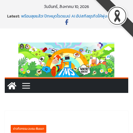
Skip
วันจันทร์, สิงหาคม 10, 2026
to
Latest:
พร้อมลุยแล้ว! ปักหมุดโรดแมป AI อัปสกิลธุรกิจให้พุ่งทะยาน
content
พาธุรกิจท้องถิ่นสู่ตลาดโลก ด้วยเทคโนโลยี AI!
SMEs ยุคนี้ ถ้าไม่ใช้ AI ถือว่าพลาดมาก!
สร้าง VDO ก็ปัง แถมเขียนโค้ดสร้างแอปได้อีก! เรียนกับ
มรภ.เลย ได้สกิลทันสมัยแบบจัดเต็ม
นอกจากเทคโนโลยีจะล้ำ หัวใจคนทำธุรกิจก็ต้องสตรอง!
ข่าวกิจกรรม อบรม สัมมนา