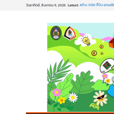
Skip
Latest:
สร้าง VDO ก็ปัง แถมเขีย
วันอาทิตย์, สิงหาคม 9, 2026
to
ทันสมัยแบบจัดเต็ม
นอกจากเทคโนโลยีจะล้ำ 
content
พร้อมลุยแล้ว! ปักหมุดโร
พาธุรกิจท้องถิ่นสู่ตลาด
SMEs ยุคนี้ ถ้าไม่ใช้ AI