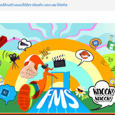
นโค้ดสร้างแอปได้อีก! เรียนกับ มรภ.เลย ได้สกิล
หัวใจคนทำธุรกิจก็ต้องสตรอง!
ดแมป AI อัปสกิลธุรกิจให้พุ่งทะยาน
โลก ด้วยเทคโนโลยี AI!
 ถือว่าพลาดมาก!