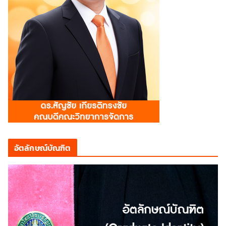
อัตลักษณ์บัณฑิต