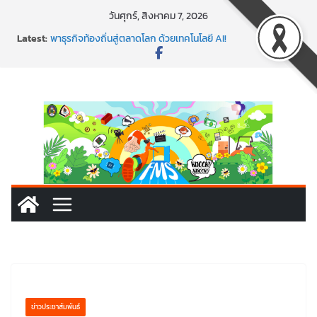
Skip
วันศุกร์, สิงหาคม 7, 2026
to
Latest:
พาธุรกิจท้องถิ่นสู่ตลาดโลก ด้วยเทคโนโลยี AI!
content
SMEs ยุคนี้ ถ้าไม่ใช้ AI ถือว่าพลาดมาก!
สร้าง VDO ก็ปัง แถมเขียนโค้ดสร้างแอปได้อีก! เรียนกับ
มรภ.เลย ได้สกิลทันสมัยแบบจัดเต็ม
นอกจากเทคโนโลยีจะล้ำ หัวใจคนทำธุรกิจก็ต้องสตรอง!
พร้อมลุยแล้ว! ปักหมุดโรดแมป AI อัปสกิลธุรกิจให้พุ่งทะยาน
ข่าวประชาสัมพันธ์