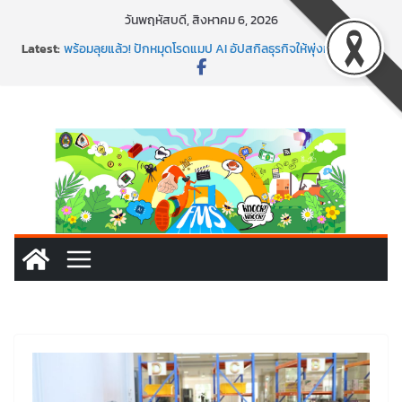
วันพฤหัสบดี, สิงหาคม 6, 2026
Latest:
พร้อมลุยแล้ว! ปักหมุดโรดแมป AI อัปสกิลธุรกิจให้พุ่งทะยาน
พาธุรกิจท้องถิ่นสู่ตลาดโลก ด้วยเทคโนโลยี AI!
SMEs ยุคนี้ ถ้าไม่ใช้ AI ถือว่าพลาดมาก!
สร้าง VDO ก็ปัง แถมเขียนโค้ดสร้างแอปได้อีก! เรียนกับ
มรภ.เลย ได้สกิลทันสมัยแบบจัดเต็ม
นอกจากเทคโนโลยีจะล้ำ หัวใจคนทำธุรกิจก็ต้องสตรอง!