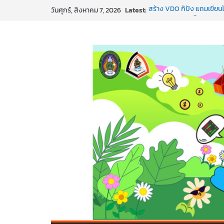
Skip
Latest:
สร้าง VDO ก็ปัง แถมเขียนโ
วันศุกร์, สิงหาคม 7, 2026
to
ทันสมัยแบบจัดเต็ม
นอกจากเทคโนโลยีจะล้ำ หัว
content
พร้อมลุยแล้ว! ปักหมุดโรดแม
พาธุรกิจท้องถิ่นสู่ตลาดโลก
SMEs ยุคนี้ ถ้าไม่ใช้ AI ถื