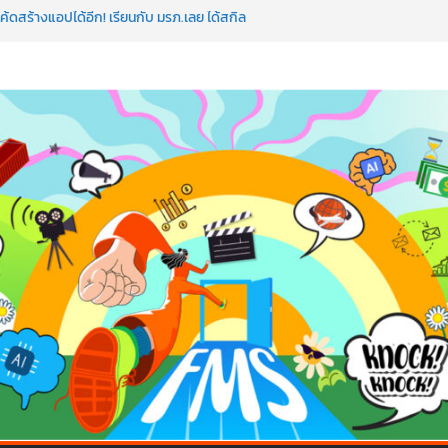
ค้ดสร้างแอปได้อีก! เรียนกับ มรภ.เลย ได้สกิล
ใจคนทำธุรกิจก็ต้องสตรอง!
ป AI อัปสกิลธุรกิจให้พุ่งทะยาน
 ด้วยเทคโนโลยี AI!
อว่าพลาดมาก!