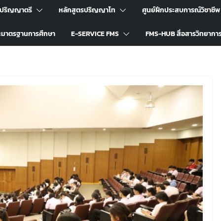
รปริญญาตรี
หลักสูตรปริญญาโท
ศูนย์ฝึกประสบการณ์วิชาชีพ
ะมาตรฐานการศึกษา
E-SERVICE FMS
FMS-HUB สื่อสารวิทยากา