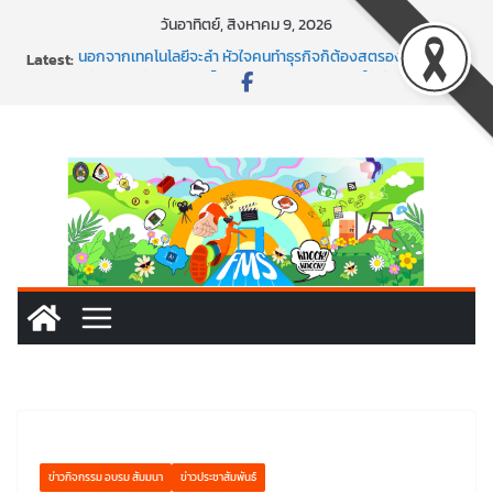
Skip
วันอาทิตย์, สิงหาคม 9, 2026
to
Latest:
นอกจากเทคโนโลยีจะล้ำ หัวใจคนทำธุรกิจก็ต้องสตรอง!
content
พร้อมลุยแล้ว! ปักหมุดโรดแมป AI อัปสกิลธุรกิจให้พุ่งทะยาน
พาธุรกิจท้องถิ่นสู่ตลาดโลก ด้วยเทคโนโลยี AI!
SMEs ยุคนี้ ถ้าไม่ใช้ AI ถือว่าพลาดมาก!
สร้าง VDO ก็ปัง แถมเขียนโค้ดสร้างแอปได้อีก! เรียนกับ
มรภ.เลย ได้สกิลทันสมัยแบบจัดเต็ม
ข่าวกิจกรรม อบรม สัมมนา
ข่าวประชาสัมพันธ์