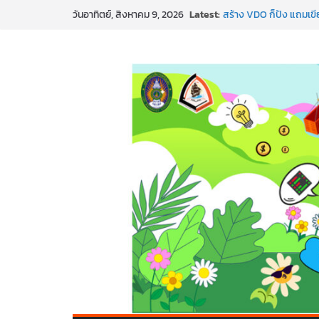
Skip
Latest:
สร้าง VDO ก็ปัง แถมเขีย
วันอาทิตย์, สิงหาคม 9, 2026
to
ทันสมัยแบบจัดเต็ม
นอกจากเทคโนโลยีจะล้ำ 
content
พร้อมลุยแล้ว! ปักหมุดโร
พาธุรกิจท้องถิ่นสู่ตลาด
SMEs ยุคนี้ ถ้าไม่ใช้ AI