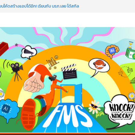
นโค้ดสร้างแอปได้อีก! เรียนกับ มรภ.เลย ได้สกิล
หัวใจคนทำธุรกิจก็ต้องสตรอง!
ดแมป AI อัปสกิลธุรกิจให้พุ่งทะยาน
โลก ด้วยเทคโนโลยี AI!
 ถือว่าพลาดมาก!