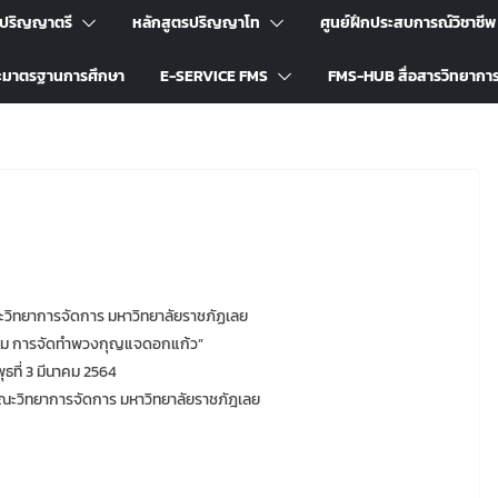
รปริญญาตรี
หลักสูตรปริญญาโท
ศูนย์ฝึกประสบการณ์วิชาชีพ
ะมาตรฐานการศึกษา
E-SERVICE FMS
FMS-HUB สื่อสารวิทยากา
วิทยาการจัดการ มหาวิทยาลัยราชภัฏเลย
รม การจัดทำพวงกุญแจดอกแก้ว”
พุธที่ 3 มีนาคม 2564
ณะวิทยาการจัดการ มหาวิทยาลัยราชภัฎเลย